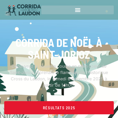
CORRIDA DE NOËL À
SAINT-JORIOZ
Découvrez la nouvelle course en plein coeur de
Saint-Jorioz reprenant le flambeau de l’historique
Cross du Laudon, le samedi 6 décembre 2025 à
partir de 14h00.
RÉSULTATS 2025